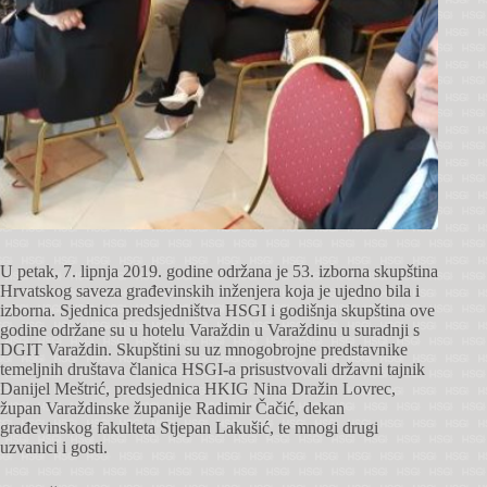
U petak, 7. lipnja 2019. godine održana je 53. izborna skupština
Hrvatskog saveza građevinskih inženjera koja je ujedno bila i
izborna. Sjednica predsjedništva HSGI i godišnja skupština ove
godine održane su u hotelu Varaždin u Varaždinu u suradnji s
DGIT Varaždin. Skupštini su uz mnogobrojne predstavnike
temeljnih društava članica HSGI-a prisustvovali državni tajnik
Danijel Meštrić, predsjednica HKIG Nina Dražin Lovrec,
župan Varaždinske županije Radimir Čačić, dekan
građevinskog fakulteta Stjepan Lakušić, te mnogi drugi
uzvanici i gosti.