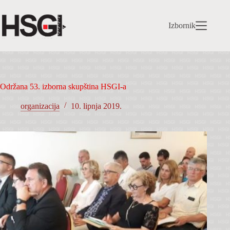
Preskoči
na
sadržaj
Izbornik
Održana 53. izborna skupština HSGI-a
organizacija
10. lipnja 2019.