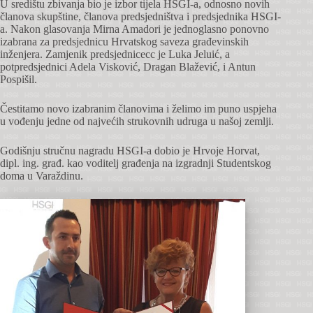
U središtu zbivanja bio je izbor tijela HSGI-a, odnosno novih
članova skupštine, članova predsjedništva i predsjednika HSGI-
a. Nakon glasovanja Mirna Amadori je jednoglasno ponovno
izabrana za predsjednicu Hrvatskog saveza građevinskih
inženjera. Zamjenik predsjednicecc je Luka Jeluić, a
potpredsjednici Adela Visković, Dragan Blažević, i Antun
Pospišil.
Čestitamo novo izabranim članovima i želimo im puno uspjeha
u vođenju jedne od najvećih strukovnih udruga u našoj zemlji.
Godišnju stručnu nagradu HSGI-a dobio je Hrvoje Horvat,
dipl. ing. građ. kao voditelj građenja na izgradnji Studentskog
doma u Varaždinu.