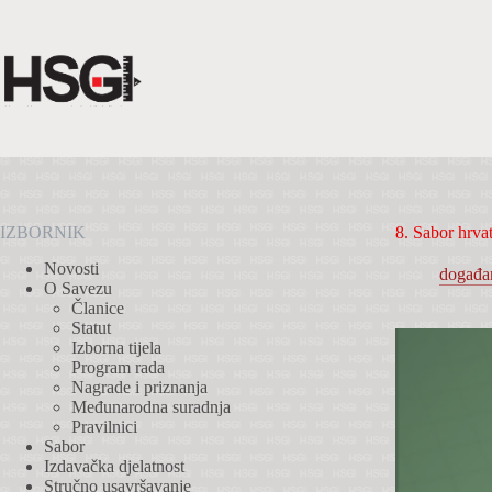
Preskoči
na
sadržaj
IZBORNIK
8. Sabor hrvat
Novosti
događa
O Savezu
Članice
Statut
Izborna tijela
Program rada
Nagrade i priznanja
Međunarodna suradnja
Pravilnici
Sabor
Izdavačka djelatnost
Stručno usavršavanje