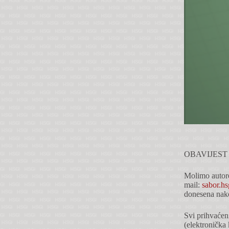
OBAVIJEST
Molimo autore
mail:
sabor.hs
donesena nak
Svi prihvaćeni
(elektronička 