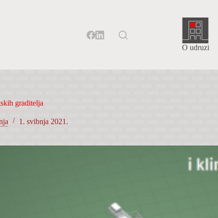
O udruzi
skih graditelja
nja
1. svibnja 2021.