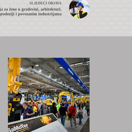
SLJEDEĆI
OBJAVA
a za žene u građevini, arhitekturi,
geodeziji i povezanim industrijama