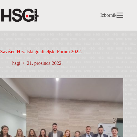
Preskoči
na
sadržaj
Izbornik
Završen Hrvatski graditeljski Forum 2022.
hsgi
21. prosinca 2022.