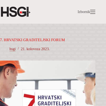
Preskoči
na
sadržaj
Izbornik
7. HRVATSKI GRADITELJSKI FORUM
hsgi
21. kolovoza 2023.