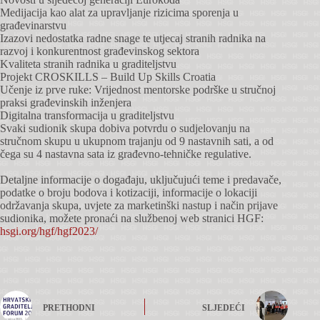
Medijacija kao alat za upravljanje rizicima sporenja u
građevinarstvu
Izazovi nedostatka radne snage te utjecaj stranih radnika na
razvoj i konkurentnost građevinskog sektora
Kvaliteta stranih radnika u graditeljstvu
Projekt CROSKILLS – Build Up Skills Croatia
Učenje iz prve ruke: Vrijednost mentorske podrške u stručnoj
praksi građevinskih inženjera
Digitalna transformacija u graditeljstvu
Svaki sudionik skupa dobiva potvrdu o sudjelovanju na
stručnom skupu u ukupnom trajanju od 9 nastavnih sati, a od
čega su 4 nastavna sata iz građevno-tehničke regulative.
Detaljne informacije o događaju, uključujući teme i predavače,
podatke o broju bodova i kotizaciji, informacije o lokaciji
održavanja skupa, uvjete za marketinški nastup i način prijave
sudionika, možete pronaći na službenoj web stranici HGF:
hsgi.org/hgf/hgf2023/
PRETHODNI
SLJEDEĆI