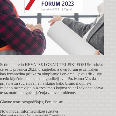
Sedmi po redu HRVATSKI GRADITELJSKI FORUM održat
će se 1. prosinca 2023. u Zagrebu, a ovaj forum je zamišljen
kao izvanredna prilika za okupljanje i otvorenu javnu diskusiju
među ključnim dionicima u graditeljstvu. Pozivamo Vas da se
prijavite za sudjelovanje na skupu kako bismo mogli svi
zajedno raspravljati o izazovima s kojima se naš sektor suočava
te razmotriti moguća rješenja za ove probleme.
Glavne teme ovogodišnjeg Foruma su:
Novi model Informacijskog sustava
Novosti u sljedećoj generaciji Eurokoda