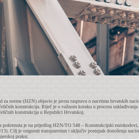
d za norme (HZN) objavio je javnu raspravu o nacrtima hrvatskih nac
 čeličnih konstrukcija. Riječ je o važnom koraku u procesu usklađivanja
čeličnih konstrukcija u Republici Hrvatskoj.
a pokrenuta je na prijedlog HZN/TO 548 – Konstrukcijski eurokodovi,
/13). Cilj je osigurati transparentan i uključiv postupak donošenja nacio
jerskoj praksi.