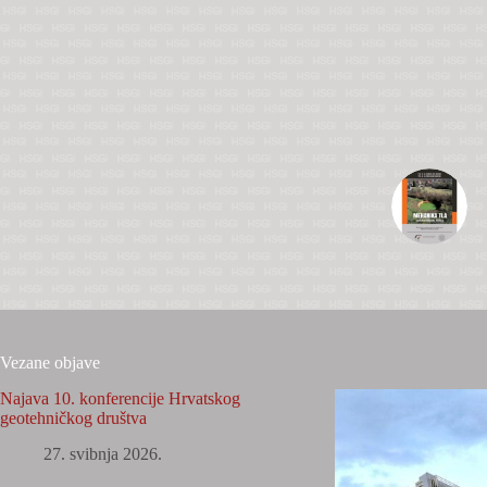
Vezane objave
Najava 10. konferencije Hrvatskog
geotehničkog društva
27. svibnja 2026.