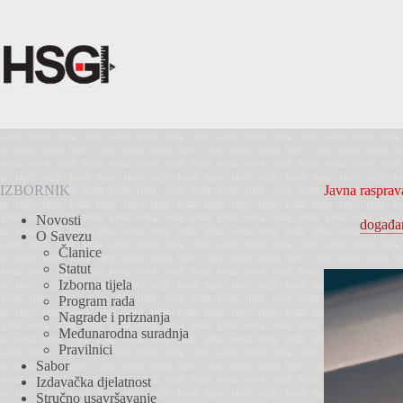
Preskoči
na
sadržaj
IZBORNIK
Javna rasprav
Novosti
događa
O Savezu
Članice
Statut
Izborna tijela
Program rada
Nagrade i priznanja
Međunarodna suradnja
Pravilnici
Sabor
Izdavačka djelatnost
Stručno usavršavanje