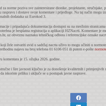
d za norme poziva sve zainteresirane dionike, projektante, stručnjake, 
u raspravu i dostave svoje komentare i prijedloge. Na taj način mogu izra
nalnih dodataka uz Eurokod 3.
rmacije i pripadajuća dokumentacija dostupni su na mrežnim stranicama
trebna je besplatna registracija u aplikaciji HZNacrti. Komentare je m
.hr, uz obveznu naznaku tehničkog odbora i referencijske oznake nacrt
i koji žele ostvariti uvid u sadržaj nacrta uživo to mogu učiniti u nor
rethodnu najavu na broj telefona 01 6106 051 ili putem e-pošte
normot
u komentara je 15. ožujka 2026. godine.
tručne i šire javnosti ključno je za donošenje kvalitetnih i primjenjivi
 da iskoriste priliku i uključe se u postupak javne rasprave.