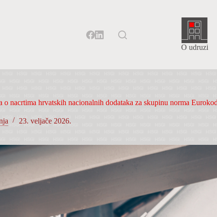
O udruzi
a o nacrtima hrvatskih nacionalnih dodataka za skupinu norma Eurokod 3
nja
23. veljače 2026.