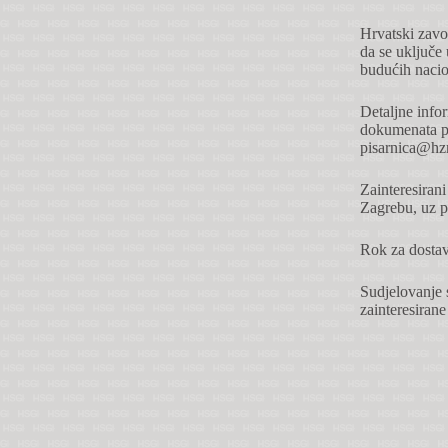
Hrvatski zavo
da se uključe 
budućih nacio
Detaljne info
dokumenata po
pisarnica@hzn
Zainteresiran
Zagrebu, uz p
Rok za dostav
Sudjelovanje s
zainteresirane