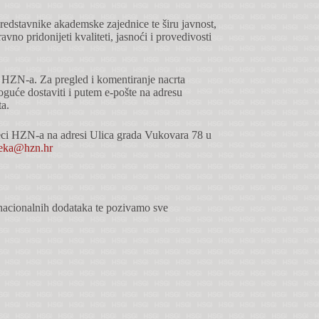
predstavnike akademske zajednice te širu javnost,
vno pridonijeti kvaliteti, jasnoći i provedivosti
 HZN-a. Za pregled i komentiranje nacrta
oguće dostaviti i putem e-pošte na adresu
a.
moteci HZN-a na adresi Ulica grada Vukovara 78 u
eka@hzn.hr
h nacionalnih dodataka te pozivamo sve