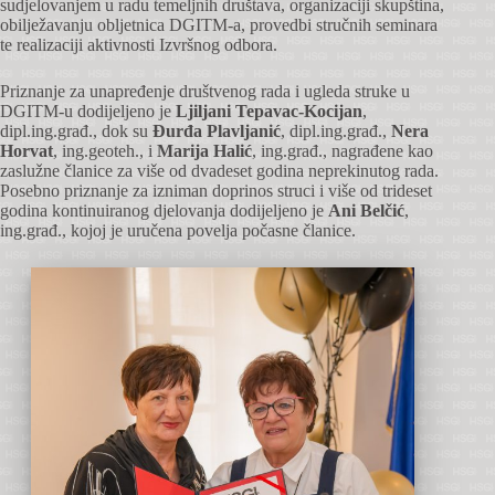
sudjelovanjem u radu temeljnih društava, organizaciji skupština,
obilježavanju obljetnica DGITM-a, provedbi stručnih seminara
te realizaciji aktivnosti Izvršnog odbora.
Priznanje za unapređenje društvenog rada i ugleda struke u
DGITM-u dodijeljeno je
Ljiljani Tepavac-Kocijan
,
dipl.ing.građ., dok su
Đurđa Plavljanić
, dipl.ing.građ.,
Nera
Horvat
, ing.geoteh., i
Marija Halić
, ing.građ., nagrađene kao
zaslužne članice za više od dvadeset godina neprekinutog rada.
Posebno priznanje za izniman doprinos struci i više od trideset
godina kontinuiranog djelovanja dodijeljeno je
Ani Belčić
,
ing.građ., kojoj je uručena povelja počasne članice.