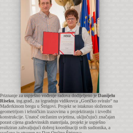
Priznanje za uspješno vođenje radova dodijeljeno je
Danijelu
Riseku
, ing.građ., za izgradnju vidikovca „Goričko sviralo“ na
Mađerkinom bregu u Štrigovi. Projekt se istaknuo složenom
geometrijom i tehničkim izazovima u projektiranju i izvedbi
konstrukcije. Unatoč otežanim uvjetima, uključujući značajan
porast cijena građevinskih materijala, projekt je uspješno
realiziran zahvaljujući dobroj koordinaciji svih sudionika, a
svečano je otvoren na Dan Općine Štrigova.