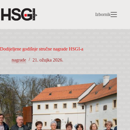
Preskoči
na
sadržaj
Izbornik
Dodijeljene godišnje stručne nagrade HSGI-a
nagrade
21. ožujka 2026.