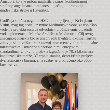
Amadori, koja je pritom naglasila važnost kontinuiranog
stručnog angažmana i predanosti u jačanju i promociji
građevinske struke u Hrvatskoj.
Godišnja stručna nagrada HSGI-a dodijeljena je
Kristijanu
Vuku
, mag.ing.aedif., iz tvrtke Međimurske vode, za uspješno
vođenje projekta sustava odvodnje i pročišćavanja otpadnih
voda aglomeracije Mursko Središće u Međimurju. Cilj ovog
značajnog projekta bio je unaprijediti kvalitetu okoliša i zaštitu
zdravlja stanovništva kroz razvoj suvremene vodno-komunalne
infrastrukture usklađene s nacionalnim i europskim
standardima. U okviru projekta izgrađeno je 78,5 kilometara
kanalizacijske mreže, 37 crpnih stanica, deset kišnih preljeva i
dva retencijska bazena, a na sustav je priključeno oko 3000
kućanstava.