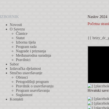
Preskoči
na
sadržaj
IZBORNIK
Naslov 2024
Početna stran
Novosti
O Savezu
Članice
Statut
{{ brizy_dc_g
Izborna tijela
Program rada
Nagrade i priznanja
Međunarodna suradnja
Pravilnici
Sabor
Izdavačka djelatnost
Stručno usavršavanje
Obrasci
Petogodišnji program
Pravilnik o usavršavanju
Hrvatski save
Program usavršavanja
Suglasnost
Kontakti