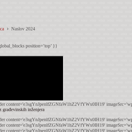
ica
Naslov 2024
lobal_blocks position=’top’ }}
z građevinskih inženjera