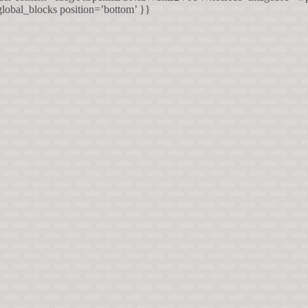
lobal_blocks position=’bottom’ }}