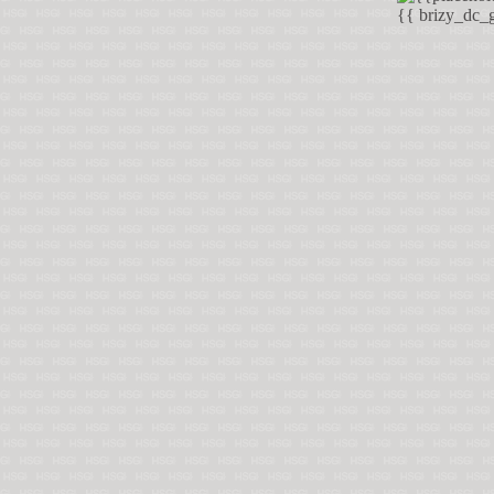
{{ brizy_dc_g