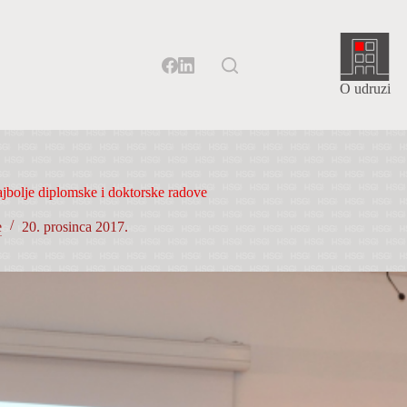
O udruzi
jbolje diplomske i doktorske radove
e
20. prosinca 2017.