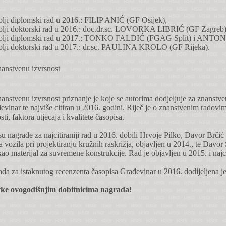
olji diplomski rad u 2016.: FILIP ANIĆ (GF Osijek),
bolji doktorski rad u 2016.: doc.dr.sc. LOVORKA LIBRIĆ (GF Zagreb)
bolji diplomski rad u 2017.: TONKO FALDIĆ (FGAG Split) i ANT
olji doktorski rad u 2017.: dr.sc. PAULINA KROLO (GF Rijeka).
anstvenu izvrsnost
anstvenu izvrsnost priznanje je koje se autorima dodjeljuje za znanstve
evinar te najviše citiran u 2016. godini. Riječ je o znanstvenim radovi
ti, faktora utjecaja i kvalitete časopisa.
 nagrade za najcitiraniji rad u 2016. dobili Hrvoje Pilko, Davor Brčić 
a vozila pri projektiranju kružnih raskrižja, objavljen u 2014., te Davo
ao materijal za suvremene konstrukcije. Rad je objavljen u 2015. i najci
da za istaknutog recenzenta časopisa Građevinar u 2016. dodijeljena je
itke ovogodišnjim dobitnicima nagrada!