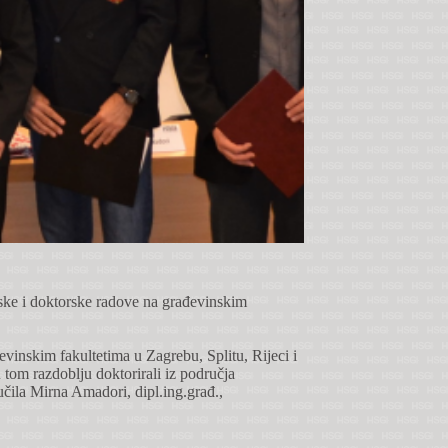
ske i doktorske radove na građevinskim
đevinskim fakultetima u Zagrebu, Splitu, Rijeci i
u tom razdoblju doktorirali iz područja
učila Mirna Amadori, dipl.ing.građ.,