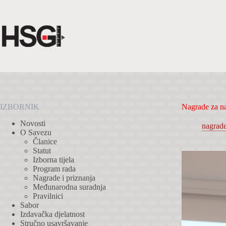
Preskoči
na
sadržaj
IZBORNIK
Nagrade za na
Novosti
nagrad
O Savezu
Članice
Statut
Izborna tijela
Program rada
Nagrade i priznanja
Međunarodna suradnja
Pravilnici
Sabor
Izdavačka djelatnost
Stručno usavršavanje