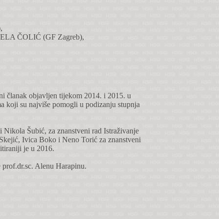
,
ONELA ČOLIĆ (GF Zagreb),
ni članak objavljen tijekom 2014. i 2015. u
ma koji su najviše pomogli u podizanju stupnja
i Nikola Šubić, za znanstveni rad Istraživanje
r Skejić, Ivica Boko i Neno Torić za znanstveni
tiraniji je u 2016.
 prof.dr.sc. Alenu Harapinu.