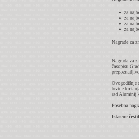
za najb
za naj
za naj
za najb
Nagrade za zn
Nagrada za zn
časopisu Građ
prepoznatljivos
Ovogodišnje su
brzine kretanj
rad Aluminij k
Posebna nagra
Iskrene čest