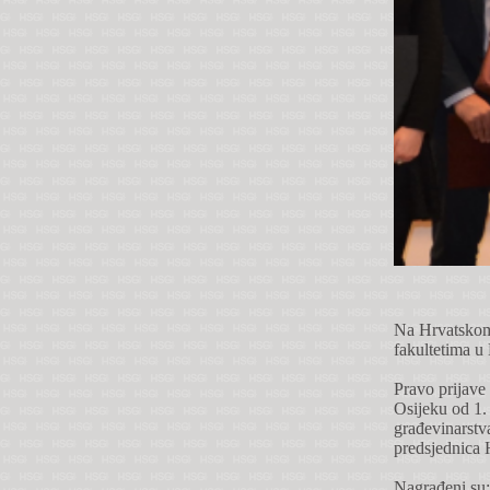
Na Hrvatskom 
fakultetima u
Pravo prijave 
Osijeku od 1. 
građevinarstva
predsjednica
Nagrađeni su: