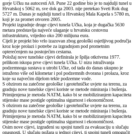
gorje Učku na autocesti A8. Pune 22 godine bio je to najdulji tunel u
Hrvatskoj s 5062 m, sve dok ga 2003. nije pretekao Sveti Rok dug
5727 m. Danas je najdulji tunel u Hrvatskoj Mala Kapela s 5780 m,
koji je za promet otvoren 2005.
Projekt izgradnje druge cijevi tunela Učka, koja je dugačka 5630
metara predstavlja najveće ulaganje u hrvatsku cestovnu
infrastrukturu, vrijedno oko 200 milijuna eura.
Cijeli je projekt bio vrlo izazovan zbog geološki osjetljivog područja
kroz koje prolazi i potrebe za izgradnjom pod prometnim
opterećenjem na postojećim cestama.
Položaj nove tunelske cijevi definirala je špilja otkrivena 1977.
prilikom iskopa prve cijevi tunela Učka. U nizu istraživanja
podzemnoga sustava u utrobi Učke, od tada do danas ukupno je
istraženo više od kilometar i pol podzemnih dvorana i prolaza, kroz
koje su najvećim dijelom tekle podzemne vode.
S obzirom na zatečene geološke i geotehničke uvjete na terenu, za
gradnju nove tunelske cijevi koriste se metode miniranja i bušenja.
Primijenjena je metoda NATM, kako bi se mobiliziranjem kapaciteta
stijenske mase postigle optimalna sigurnost i ekonomičnost.
S obzirom na zatečene geološke i geotehničke uvjete na terenu, za
gradnju nove tunelske cijevi koriste se metode miniranja i bušenja.
Primijenjena je metoda NATM, kako bi se mobiliziranjem kapaciteta
stijenske mase postigle optimalna sigurnost i ekonomičnost.
Osim nove cijevi, izgrađeni su spojni tuneli za evakuaciju u slučaju
opasnosti. U slučaju požara u jednoj cijevi, ti spojni tuneli omogućit