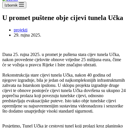
Izbornik
U promet puštene obje cijevi tunela Učka
projekti
29. rujna 2025.
Dana 25. rujna 2025. u promet je puštena stara cijev tunela Učka,
nakon provedene cjelovite obnove vrijedne 25 milijuna eura, čime
će se vožnja u pravcu Rijeke i Istre značajno ubrzati.
Rekonstrukcija stare cijevi tunela Učka, nakon 40 godina od
njegove izgradnje, bila je jedan od najkompleksnijih infrastrukturnih
zahvata na Istarskom ipsilonu. U sklopu projekta izgradnje druge
cijevi te obnove postojeće cijevi tunela Učka dovršena su ukupno 24
poprečna prolaza koji povezuju tunelske cijevi, odnosno
predstavljaju evakuacijske puteve. Isto tako obje tunelske cijevi
opremljene su najsuvremenijim sustavima videonadzora i senzorike
što dodatno unaprjeđuje visoki standard sigurnosti.
Posjetimo, Tunel Učka je cestovni tunel koji prolazi kroz planinsko