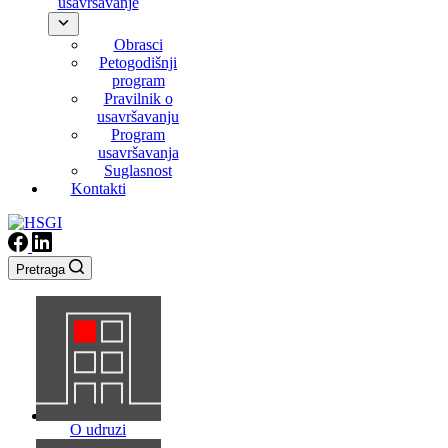
usavršavanje
Obrasci
Petogodišnji
program
Pravilnik o
usavršavanju
Program
usavršavanja
Suglasnost
Kontakti
Pretraga
O udruzi