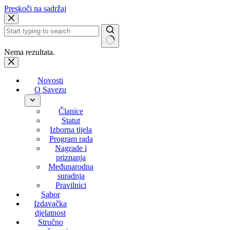
Preskoči na sadržaj
Nema rezultata.
Novosti
O Savezu
Članice
Statut
Izborna tijela
Program rada
Nagrade i
priznanja
Međunarodna
suradnja
Pravilnici
Sabor
Izdavačka
djelatnost
Stručno