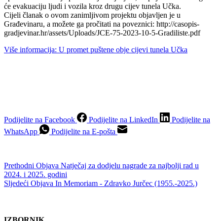
će evakuaciju ljudi i vozila kroz drugu cijev tunela Učka.
Cijeli članak o ovom zanimljivom projektu objavljen je u
Građevinaru, a možete ga pročitati na poveznici: http://casopis-
gradjevinar.hr/assets/Uploads/JCE-75-2023-10-5-Gradiliste.pdf
Više informacija
: U promet puštene obje cijevi tunela Učka
Podijelite na Facebook
Podijelite na LinkedIn
Podijelite na
WhatsApp
Podijelite na E-pošta
Prethodni
Objava
Natječaj za dodjelu nagrade za najbolji rad u
2024. i 2025. godini
Sljedeći
Objava
In Memoriam - Zdravko Jurčec (1955.-2025.)
IZBORNIK